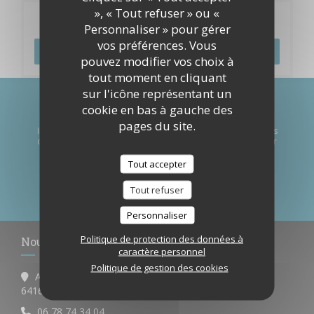
», « Tout refuser » ou «
Réservation
Personnaliser » pour gérer
vos préférences. Vous
RÉSERVER
pouvez modifier vos choix à
tout moment en cliquant
sur l'icône représentant un
Newsletter
*
cookie en bas à gauche des
pages du site.
Inscrivez-vous à notre lettre d'information pour recevoir des
communications personnalisées et des offres marketing par
courriel.
Tout accepter
S'ABONNER
Tout refuser
Personnaliser
Politique de protection des données à
Nous contacter
caractère personnel
Politique de gestion des cookies
Avenue des Cimes
((ouvre une nouvelle fenêtre))
64160 Morlaas
06 78 74 34 04