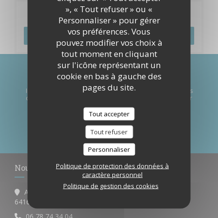
», « Tout refuser » ou «
Réservation
Personnaliser » pour gérer
vos préférences. Vous
RÉSERVER
pouvez modifier vos choix à
tout moment en cliquant
sur l'icône représentant un
Newsletter
*
cookie en bas à gauche des
pages du site.
Inscrivez-vous à notre lettre d'information pour recevoir des
communications personnalisées et des offres marketing par
courriel.
Tout accepter
S'ABONNER
Tout refuser
Personnaliser
Politique de protection des données à
Nous contacter
caractère personnel
Politique de gestion des cookies
Avenue des Cimes
((ouvre une nouvelle fenêtre))
64160 Morlaas
06 78 74 34 04